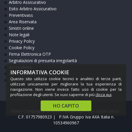
Arbitro Assicurativo
Esito Arbitro Assicurativo
Preventivass
Area Riservata
Sinistri online
Note legali
Privacy Policy
Cookie Policy
Firma Elettronica OTP
Segnalazioni di presunta irregolarità
Accessibilità
INFORMATIVA COOKIE
Diritto all’oblio oncologico
Questo sito utilizza cookie tecnici e analitici di terze parti,
Diritto di Recesso
utilizzati unicamente per migliorare la tua esperienza di
navigazione. Non viene invece fatto uso di cookie per la
profilazione degli utenti. Se vuoi saperne di più
clicca qui
.
HO CAPITO
Nobis Compagnia di Assicurazioni S.p.A. con Socio Unico -
C.F. 01757980923 | P.IVA Gruppo Iva AXA Italia n.
10534960967