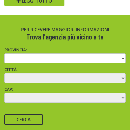
LEGGI TUTTO
PER RICEVERE MAGGIORI INFORMAZIONI
Trova l'agenzia più vicino a te
PROVINCIA:
CITTÀ:
CAP:
CERCA