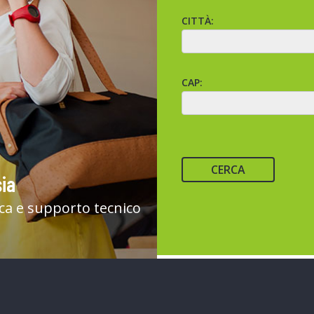
CITTÀ:
CAP:
CERCA
ia
ica e supporto tecnico