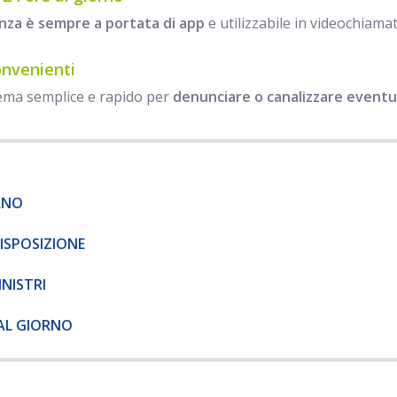
enza è sempre a portata di app
e utilizzabile in videochiama
onvenienti
ema semplice e rapido per
denunciare o canalizzare eventual
ANO
DISPOSIZIONE
INISTRI
 AL GIORNO