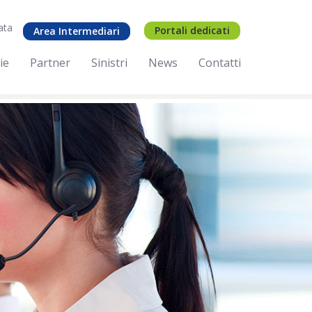
ata
Portali dedicati
Area Intermediari
ie
Partner
Sinistri
News
Contatti