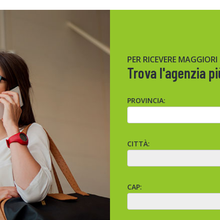
PER RICEVERE MAGGIORI
Trova l'agenzia pi
PROVINCIA:
CITTÀ:
CAP: