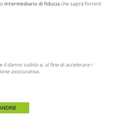
tuo
i
ntermediario di fiducia
che saprà fornirti
l danno subito e, al fine di accelerare i
ione assicurativa.
ANDINE