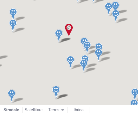
Stradale
Satellitare
Terrestre
Ibrida