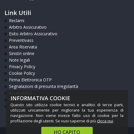
Link Utili
Reclami
Arbitro Assicurativo
Esito Arbitro Assicurativo
Preventivass
Area Riservata
Sinistri online
Note legali
Privacy Policy
Cookie Policy
Firma Elettronica OTP
Segnalazioni di presunta irregolarità
Accessibilità
INFORMATIVA COOKIE
Diritto all’oblio oncologico
Questo sito utilizza cookie tecnici e analitici di terze parti,
Diritto di Recesso
utilizzati unicamente per migliorare la tua esperienza di
navigazione. Non viene invece fatto uso di cookie per la
profilazione degli utenti. Se vuoi saperne di più
clicca qui
.
HO CAPITO